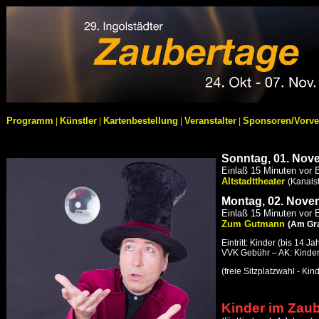
Programm
Künstler
Kartenbestellung
Veranstalter
Sponsoren/Vorve
|
|
|
|
S
onntag, 01.
Nov
Einlaß 15 Minuten vor 
Altstadttheater
(Kanalst
Montag, 02.
Nove
Einlaß 15 Minuten vor 
Zum Gutmann
(Am Gra
Eintritt: Kinder (bis 14 
VVK Gebühr – AK: Kinder
(freie Sitzplatzwahl - Kin
Kinder im Zau