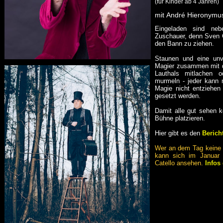
(für Kinder ab 4 Jahren)
mit
André Hieronymus
Eingeladen sind ne
Zuschauer, denn Sven C
den Bann zu ziehen.
Staunen und eine unve
Magier zusammen mit d
Lauthals mitlachen 
murmeln - jeder kann 
Magie nicht entziehen
gesetzt werden.
Damit alle gut sehen k
Bühne platzieren.
Hier gibt es den
Berich
Wer an dem Tag keine 
kann sich im Januar
Catello ansehen.
Infos 